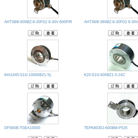
AHT38/8-600BZ-8-30FG2 8-30V 600P/R
AHT38/8-360BZ-8-30FG2 8-30V
IHA1045-01G-10000BZ1-5L
K20-01G-600BZ1-5-24C
DFS60B-TGEA10000
TEPK8030J-600BM-P526