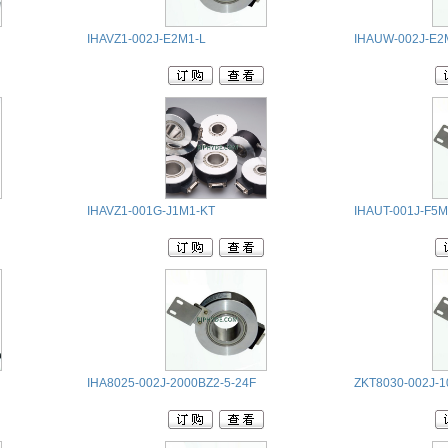
IHAVZ1-002J-E2M1-L
IHAUW-002J-E2
IHAVZ1-001G-J1M1-KT
IHAUT-001J-F5M
IHA8025-002J-2000BZ2-5-24F
ZKT8030-002J-1