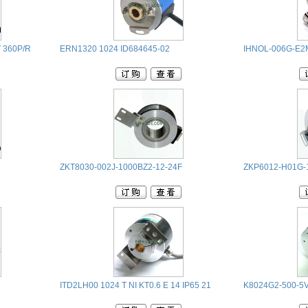
 360P/R
ERN1320 1024 ID684645-02
IHNOL-006G-E2
ZKT8030-002J-1000BZ2-12-24F
ZKP6012-H01G-
ITD2LH00 1024 T NI KT0.6 E 14 IP65 21
K8024G2-500-5