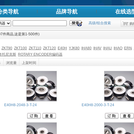
分类导航
品牌导航
在线选
高级/组合搜索
购
7件商品,这是第1-500件)
ZKT90
ZKT100
ZKT110
ZKT120
E40H
YJK80
IHA80
IHAV
IHAU
IHAO
ERN
S奥托尼克斯
ROTARY ENCODER编码器
↓
浏览量
上架时间
E40H8-2048-3-T-24
E40H8-2000-3-T-24