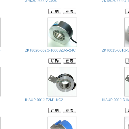
XRK30-2000V-C830
ZKT8020-002G-1
F
ZKT8020-002G-1000BZ3-5-24C
ZKT6015-001G-
IHAUP-001J-E2M1-KC2
IHAUP-001J-D1