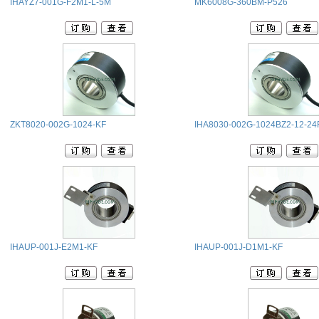
IHAYZ7-001G-F2M1-L-5M
MK6008G-360BM-P526
ZKT8020-002G-1024-KF
IHA8030-002G-1024BZ2-12-24
IHAUP-001J-E2M1-KF
IHAUP-001J-D1M1-KF