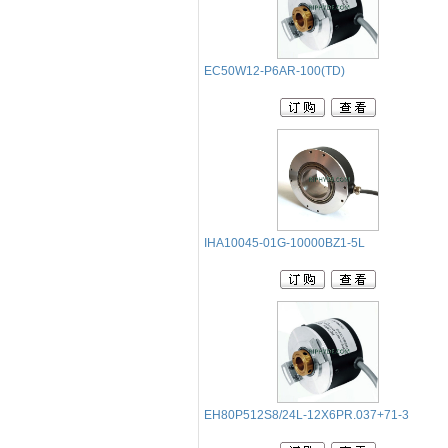
EC50W12-P6AR-100(TD)
IHA10045-01G-10000BZ1-5L
EH80P512S8/24L-12X6PR.037+71-3