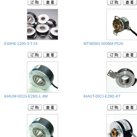
E40H6-1200-3-T-24
MT3808G-500BM-P526
IHAUW-001G-E2M1-L-8M
IHAUT-002J-E2M2-KT