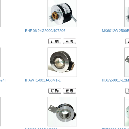
BHF 06.24G2000/407206
MK6012G-2500
-24F
IHAWT1-001J-G6M1-L
IHAVZ-001J-E2M