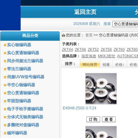
返回主页
2026/8/8 星期六
搜索
您的位置：
首页
>> 空心贯通轴编码器 (共60
商品分类
子类列表：
实心轴编码器
ZKT44
ZKT48
ZKT52
ZKT58
ZKT60
ZKT80
实心贯通轴编码器
选择品牌：
瑞普海德
MKKJ密控
AUTONIC
同步伺服法兰编码器
排序：
网站推荐
销量
价格↑
价格
带法兰编码器
伺服UVW信号编码器
半空心轴编码器
空心贯通轴编码器
牢固型编码器
E40H8-2500-3-T-24
电子手轮手摇编码器
分体式无轴类编码器
多圈绝对值编码器
磁环编码器