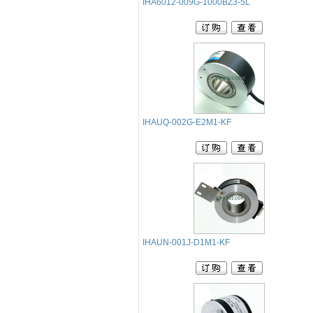
IHA6012-009G-1000BZ3-5L
IHAUQ-002G-E2M1-KF
IHAUN-001J-D1M1-KF