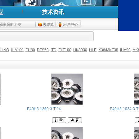
型
技术资讯
物车暂时为空
去结算
用户中心
IHNO
IHA100
EH80
DFS60
ITD
ELT100
HK8030
HLE
K38/MKT38
IHA90
MK
E40H8-1200-3-T-24
E40H8-1024-3-T