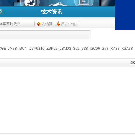
型
技术资讯
物车暂时为空
去结算
用户中心
CGE
JM38
ISCN
ZSP6210
ZSP52
LBM03
S52
S38
ISC66
S58
RA38
KSA38
显