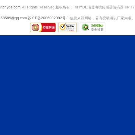
riphyde.com
. All Rights Reserved.版权所有：RIHYDE瑞普海德传感器编码器RIPHY
758589@qq.com
苏ICP备2006002092号-1
信息来源网络，若有变动请以厂家为准。