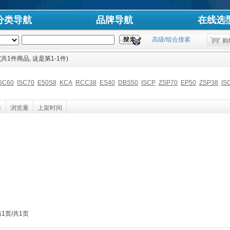
分类导航
品牌导航
在线选
高级/组合搜索
购
 (共1件商品, 这是第1-1件)
SC60
ISC70
E50S8
KCA
RCC38
ES40
DBS50
ISCP
ZSP70
EP50
ZSP38
IS
↓
浏览量
上架时间
第1页/共1页