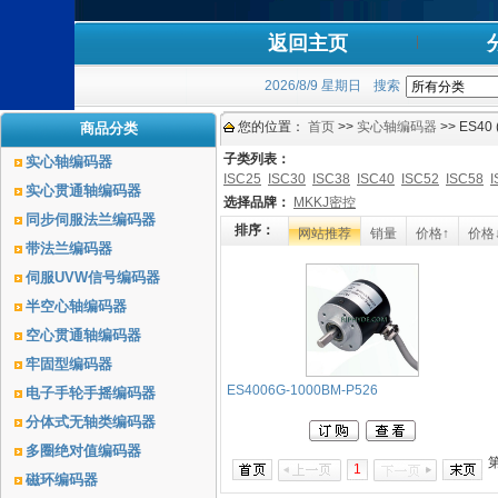
返回主页
2026/8/9 星期日
搜索
您的位置：
首页
>>
实心轴编码器
>> ES40
商品分类
子类列表：
实心轴编码器
ISC25
ISC30
ISC38
ISC40
ISC52
ISC58
I
实心贯通轴编码器
选择品牌：
MKKJ密控
同步伺服法兰编码器
排序：
网站推荐
销量
价格↑
价格
带法兰编码器
伺服UVW信号编码器
半空心轴编码器
空心贯通轴编码器
牢固型编码器
ES4006G-1000BM-P526
电子手轮手摇编码器
分体式无轴类编码器
多圈绝对值编码器
1
磁环编码器