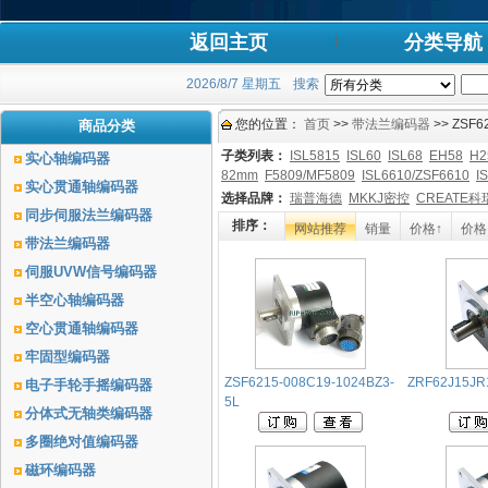
返回主页
分类导航
2026/8/7 星期五
搜索
您的位置：
首页
>>
带法兰编码器
>> ZSF
商品分类
子类列表：
ISL5815
ISL60
ISL68
EH58
H2
实心轴编码器
82mm
F5809/MF5809
ISL6610/ZSF6610
I
实心贯通轴编码器
选择品牌：
瑞普海德
MKKJ密控
CREATE科
同步伺服法兰编码器
排序：
网站推荐
销量
价格↑
价格
带法兰编码器
伺服UVW信号编码器
半空心轴编码器
空心贯通轴编码器
牢固型编码器
ZSF6215-008C19-1024BZ3-
ZRF62J15JR
电子手轮手摇编码器
5L
分体式无轴类编码器
多圈绝对值编码器
磁环编码器