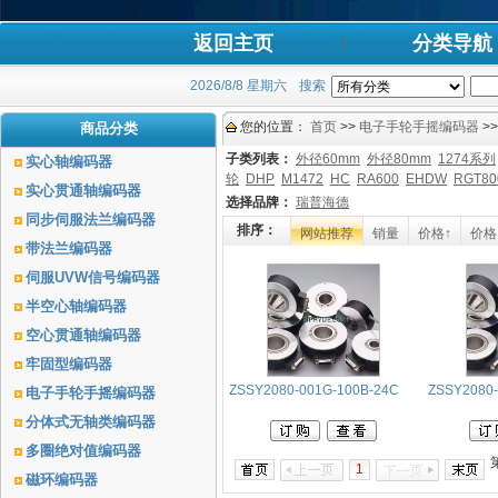
返回主页
分类导航
2026/8/8 星期六
搜索
您的位置：
首页
>>
电子手轮手摇编码器
>>
商品分类
子类列表：
外径60mm
外径80mm
1274系列
实心轴编码器
轮
DHP
M1472
HC
RA600
EHDW
RGT80
实心贯通轴编码器
选择品牌：
瑞普海德
同步伺服法兰编码器
排序：
网站推荐
销量
价格↑
价格
带法兰编码器
伺服UVW信号编码器
半空心轴编码器
空心贯通轴编码器
牢固型编码器
ZSSY2080-001G-100B-24C
ZSSY2080-
电子手轮手摇编码器
分体式无轴类编码器
多圈绝对值编码器
1
磁环编码器