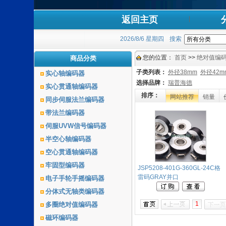
返回主页
2026/8/6 星期四
搜索
您的位置：
首页
>>
绝对值编码
商品分类
子类列表：
外径38mm
外径42m
实心轴编码器
选择品牌：
瑞普海德
实心贯通轴编码器
排序：
网站推荐
销量
同步伺服法兰编码器
带法兰编码器
伺服UVW信号编码器
半空心轴编码器
空心贯通轴编码器
牢固型编码器
JSP5208-401G-360GL-24C格
雷码GRAY并口
电子手轮手摇编码器
分体式无轴类编码器
1
多圈绝对值编码器
磁环编码器