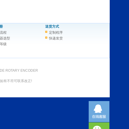
册
送货方式
流程
定制程序
器选型
快递发货
等级
DE ROTARY ENCODER
如有不符可联系改正!