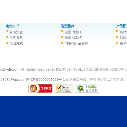
定货方式
选型指南
产品图
安装注意
选型指南(1)
购物
电气参数
选型指南(2)
联轴
输出方式
内密控产品参数
用户
riphyde.com
. All Rights Reserved.版权所有：RIHYDE瑞普海德传感器编码器RIPHY
758589@qq.com
苏ICP备2006002092号-1
信息来源网络，若有变动请以厂家为准。