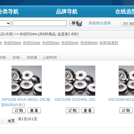
分类导航
品牌导航
在线选
高级/组合搜索
购
器(单圈)
>> 外径52mm (共6件商品, 这是第1-6件)
m
外径50mm
外径52mm
外径56mm
外径60mm
外径66mm
MJK38系列
价格↑
价格↓
浏览量
上架时间
JSP5208-401G-360GL-24C格
ASC5208-G1024GL-24C
ASC5208-001G
雷码GRAY并口
第1页/共1页