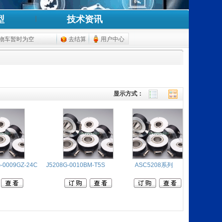
型
技术资讯
物车暂时为空
去结算
用户中心
显示方式：
-0009GZ-24C
J5208G-0010BM-T5S
ASC5208系列