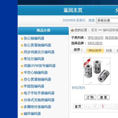
返回主页
2026/8/9 星期日
搜索
您的位置：
首页
>>
编码器联
商品分类
子类列表：
弹性顶丝型
梅花联轴
实心轴编码器
选择品牌：
MKKJ密控
实心贯通轴编码器
排序：
网站推荐
销量
同步伺服法兰编码器
带法兰编码器
伺服UVW信号编码器
半空心轴编码器
空心贯通轴编码器
牢固型编码器
BWZ系列
电子手轮手摇编码器
分体式无轴类编码器
1
多圈绝对值编码器
磁环编码器