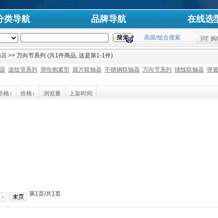
分类导航
品牌导航
在线选
高级/组合搜索
购
轴器
>> 万向节系列 (共1件商品, 这是第1-1件)
器
波纹管系列
弹性抱紧型
膜片联轴器
不锈钢联轴器
万向节系列
绕线联轴器
弹
价格↑
价格↓
浏览量
上架时间
第1页/共1页