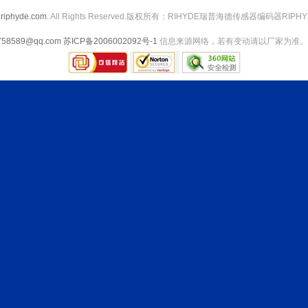
riphyde.com
. All Rights Reserved.版权所有：RIHYDE瑞普海德传感器编码器RIPHY
758589@qq.com
苏ICP备2006002092号-1
信息来源网络，若有变动请以厂家为准。