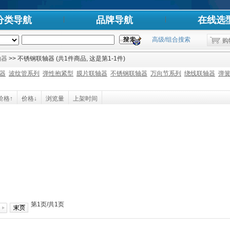
分类导航
品牌导航
在线选
高级/组合搜索
购
轴器
>> 不锈钢联轴器 (共1件商品, 这是第1-1件)
器
波纹管系列
弹性抱紧型
膜片联轴器
不锈钢联轴器
万向节系列
绕线联轴器
弹
价格↑
价格↓
浏览量
上架时间
第1页/共1页