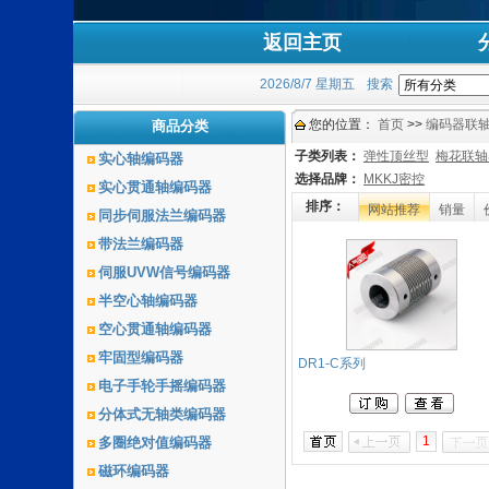
返回主页
2026/8/7 星期五
搜索
您的位置：
首页
>>
编码器联
商品分类
子类列表：
弹性顶丝型
梅花联轴
实心轴编码器
选择品牌：
MKKJ密控
实心贯通轴编码器
排序：
网站推荐
销量
同步伺服法兰编码器
带法兰编码器
伺服UVW信号编码器
半空心轴编码器
空心贯通轴编码器
牢固型编码器
DR1-C系列
电子手轮手摇编码器
分体式无轴类编码器
1
多圈绝对值编码器
磁环编码器