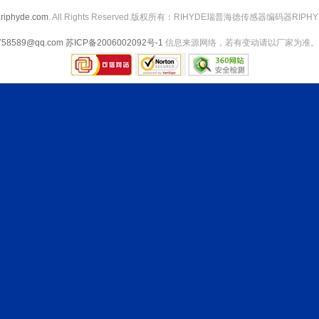
riphyde.com
. All Rights Reserved.版权所有：RIHYDE瑞普海德传感器编码器RIPHY
758589@qq.com
苏ICP备2006002092号-1
信息来源网络，若有变动请以厂家为准。