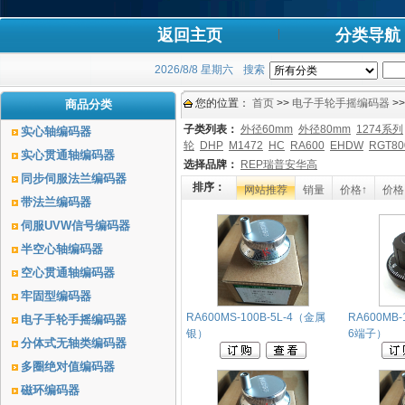
返回主页
分类导航
2026/8/8 星期六
搜索
您的位置：
首页
>>
电子手轮手摇编码器
>>
商品分类
子类列表：
外径60mm
外径80mm
1274系列
实心轴编码器
轮
DHP
M1472
HC
RA600
EHDW
RGT80
实心贯通轴编码器
选择品牌：
REP瑞普安华高
同步伺服法兰编码器
排序：
网站推荐
销量
价格↑
价格
带法兰编码器
伺服UVW信号编码器
半空心轴编码器
空心贯通轴编码器
牢固型编码器
RA600MS-100B-5L-4（金属
RA600MB
电子手轮手摇编码器
银）
6端子）
分体式无轴类编码器
多圈绝对值编码器
磁环编码器