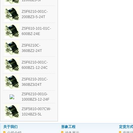
1200BZ3-5F
ZSF6210-001C-
200BZ3-5-24T
ZSF610-101-01C-
600BZ-24E
ZSF6210C-
360BZ2-24T
ZSF6210-001C-
600BZ1-12-24C
ZSF6210-201C-
360BZ3/24T
ZSF6210-001G-
1000BZ3-12-24F
ZSF5810-007CW-
1024BZ3-5L
关于我们
形象工程
定货方