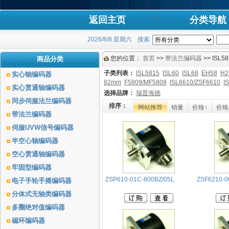
返回主页
分类导航
2026/8/8 星期六
搜索
您的位置：
首页
>>
带法兰编码器
>> ISL5
商品分类
子类列表：
ISL5815
ISL60
ISL68
EH58
H2
实心轴编码器
82mm
F5809/MF5809
ISL6610/ZSF6610
I
实心贯通轴编码器
选择品牌：
瑞普海德
同步伺服法兰编码器
排序：
网站推荐
销量
价格↑
价格
带法兰编码器
伺服UVW信号编码器
半空心轴编码器
空心贯通轴编码器
牢固型编码器
ZSP610-01C-800BZ/05L
ZSF6210-0
电子手轮手摇编码器
分体式无轴类编码器
多圈绝对值编码器
磁环编码器