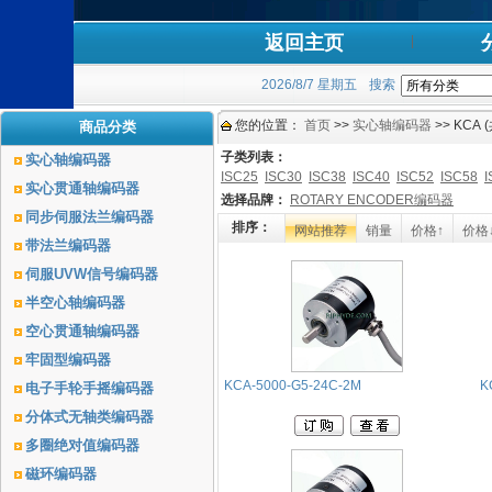
返回主页
2026/8/7 星期五
搜索
您的位置：
首页
>>
实心轴编码器
>> KCA
商品分类
子类列表：
实心轴编码器
ISC25
ISC30
ISC38
ISC40
ISC52
ISC58
I
实心贯通轴编码器
选择品牌：
ROTARY ENCODER编码器
同步伺服法兰编码器
排序：
网站推荐
销量
价格↑
价格
带法兰编码器
伺服UVW信号编码器
半空心轴编码器
空心贯通轴编码器
牢固型编码器
KCA-5000-G5-24C-2M
K
电子手轮手摇编码器
分体式无轴类编码器
多圈绝对值编码器
磁环编码器