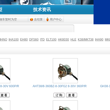
型
技术资讯
物车暂时为空
去结算
用户中心
IHNO
IHA100
EH80
DFS60
ITD
ELT100
HK8030
HLE
K38/MKT38
IHA90
MK
 8-30V 600P/R
AHT38/8-360BZ-8-30FG2 8-30V 360P/R
GH38-