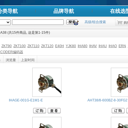
分类导航
品牌导航
在线选
高级/组合搜索
购
HA38 (共15件商品, 这是第1-15件)
ZKT90
ZKT100
ZKT110
ZKT120
E40H
YJK80
IHA80
IHAV
IHAU
IHAO
ERN
ENCODER编码器
↓
浏览量
上架时间
IHAGE-001G-E1M1-E
AHT38/8-600BZ-8-30FG2