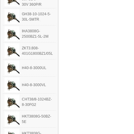
30V 360P/R
GH38-10-1024-5-
30L-5MTR
IHA3808G-
2500BZ1-5L-2M
ZKT3.808-
401G1800BZ1/05L
H40-8-3000UL
H40-8-3000VL
CHT38/8-1024BZ-
8-30FG2
HKT3808G-50BZ-
5E
HKT3808G-