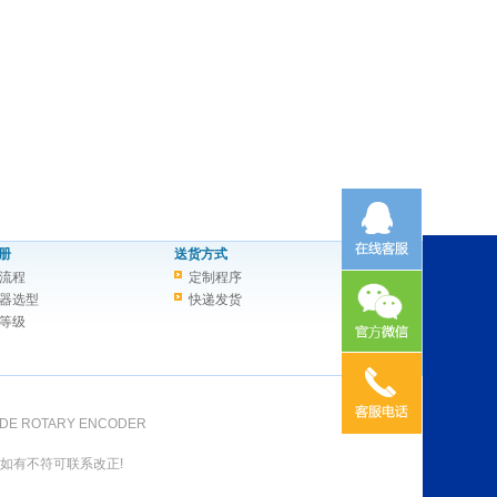
册
送货方式
流程
定制程序
器选型
快递发货
等级
DE ROTARY ENCODER
如有不符可联系改正!