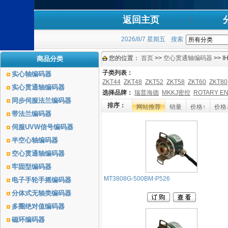
返回主页
2026/8/7 星期五
搜索
您的位置：
首页
>>
空心贯通轴编码器
>> I
商品分类
子类列表：
实心轴编码器
ZKT44
ZKT48
ZKT52
ZKT58
ZKT60
ZKT80
实心贯通轴编码器
选择品牌：
瑞普海德
MKKJ密控
ROTARY 
同步伺服法兰编码器
排序：
网站推荐
销量
价格↑
价格
带法兰编码器
伺服UVW信号编码器
半空心轴编码器
空心贯通轴编码器
牢固型编码器
MT3808G-500BM-P526
电子手轮手摇编码器
分体式无轴类编码器
多圈绝对值编码器
磁环编码器