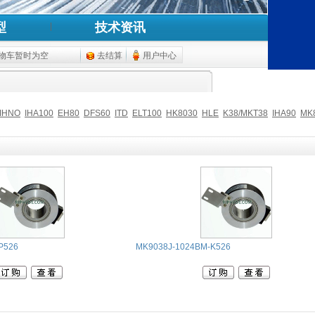
型
技术资讯
物车暂时为空
去结算
用户中心
IHNO
IHA100
EH80
DFS60
ITD
ELT100
HK8030
HLE
K38/MKT38
IHA90
MK
P526
MK9038J-1024BM-K526