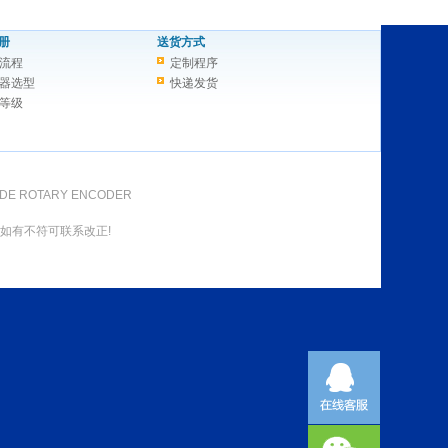
册
送货方式
流程
定制程序
器选型
快递发货
等级
DE ROTARY ENCODER
如有不符可联系改正!