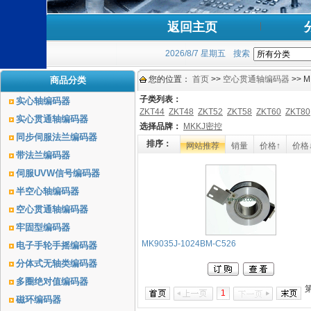
返回主页
2026/8/7 星期五
搜索
您的位置：
首页
>>
空心贯通轴编码器
>> M
商品分类
子类列表：
实心轴编码器
ZKT44
ZKT48
ZKT52
ZKT58
ZKT60
ZKT80
实心贯通轴编码器
选择品牌：
MKKJ密控
同步伺服法兰编码器
排序：
网站推荐
销量
价格↑
价格
带法兰编码器
伺服UVW信号编码器
半空心轴编码器
空心贯通轴编码器
牢固型编码器
MK9035J-1024BM-C526
电子手轮手摇编码器
分体式无轴类编码器
多圈绝对值编码器
1
磁环编码器