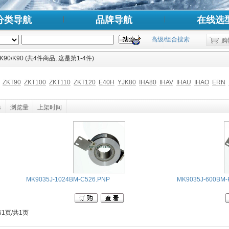
分类导航
品牌导航
在线选
高级/组合搜索
购
K90/K90 (共4件商品, 这是第1-4件)
ZKT90
ZKT100
ZKT110
ZKT120
E40H
YJK80
IHA80
IHAV
IHAU
IHAO
ERN
↓
浏览量
上架时间
MK9035J-1024BM-C526.PNP
MK9035J-600BM-
第1页/共1页