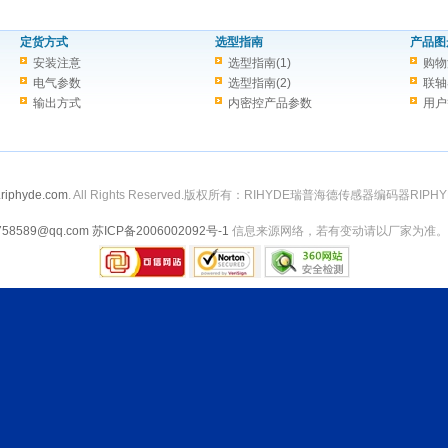
定货方式
选型指南
产品图
安装注意
选型指南(1)
购物
电气参数
选型指南(2)
联轴
输出方式
内密控产品参数
用户
riphyde.com
. All Rights Reserved.版权所有：RIHYDE瑞普海德传感器编码器RIPHY
758589@qq.com
苏ICP备2006002092号-1
信息来源网络，若有变动请以厂家为准。