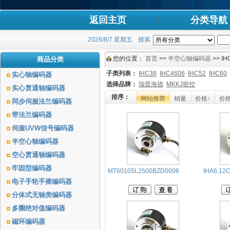
返回主页
分类导航
2026/8/7 星期五
搜索
您的位置：
首页
>>
半空心轴编码器
>> I
商品分类
子类列表：
IHC38
IHC4606
IHC52
IHC60
实心轴编码器
选择品牌：
瑞普海德
MKKJ密控
实心贯通轴编码器
排序：
网站推荐
销量
价格↑
价格
同步伺服法兰编码器
带法兰编码器
伺服UVW信号编码器
半空心轴编码器
空心贯通轴编码器
牢固型编码器
MT60105L2500BZD0006
IHA6.12C
电子手轮手摇编码器
分体式无轴类编码器
多圈绝对值编码器
磁环编码器