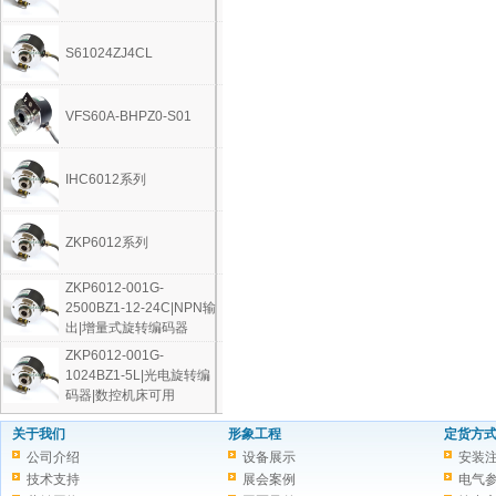
S61024ZJ4CL
VFS60A-BHPZ0-S01
IHC6012系列
ZKP6012系列
ZKP6012-001G-
2500BZ1-12-24C|NPN输
出|增量式旋转编码器
ZKP6012-001G-
1024BZ1-5L|光电旋转编
码器|数控机床可用
关于我们
形象工程
定货方
公司介绍
设备展示
安装
技术支持
展会案例
电气