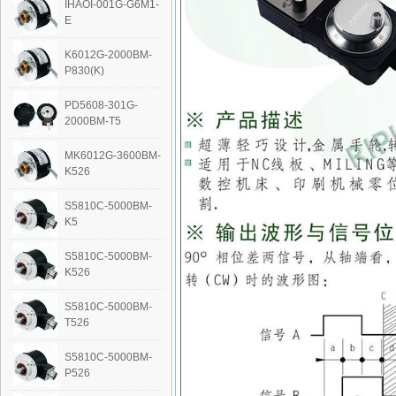
IHAOI-001G-G6M1-
E
K6012G-2000BM-
P830(K)
PD5608-301G-
2000BM-T5
MK6012G-3600BM-
K526
S5810C-5000BM-
K5
S5810C-5000BM-
K526
S5810C-5000BM-
T526
S5810C-5000BM-
P526