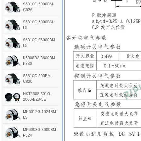
S5810C-5000BM-
C526
S5810C-5000BM-
L5
S5810C-36000BM-
L5
K6008D2-3600BM-
P830
S5810C-200BM-
C830
HKT5608-301G-
2000-BZ3-5E
MK6012G-1024BM-
L5
‭MK6008G-3600BM-
P524