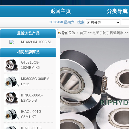
返回主页
分类导航
2026/8/8 星期六
搜索
您的位置：
首页
>>
电子手轮手摇编码器
>
最近浏览产品
M1469-04-100B-5L
相同品牌商品
GT5815C8-
1024BM-K5
MK6008G-360BM-
P526
IHNOL-006G-
E2M1-L-B
IHAOL-001G-
G6M1-KT
IHAOL-001G-