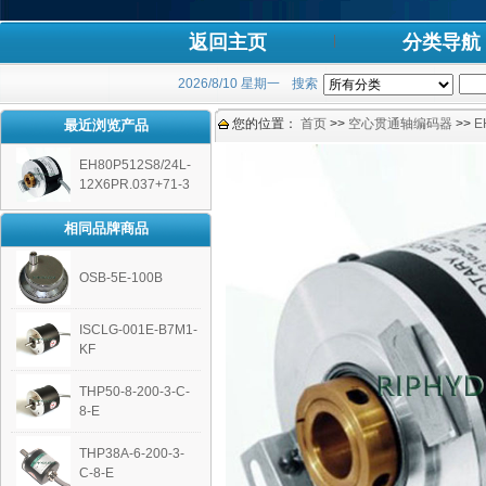
返回主页
分类导航
2026/8/10 星期一
搜索
您的位置：
首页
>>
空心贯通轴编码器
>>
E
最近浏览产品
EH80P512S8/24L-
12X6PR.037+71-3
相同品牌商品
OSB-5E-100B
ISCLG-001E-B7M1-
KF
THP50-8-200-3-C-
8-E
THP38A-6-200-3-
C-8-E